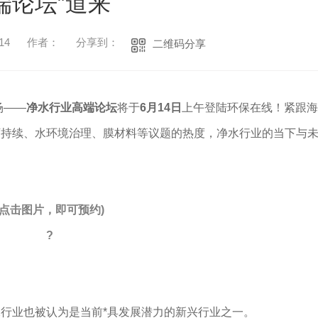
端论坛”道来
14
作者：
分享到：
二维码分享
场——
净水行业高端论坛
将于
6月14日
上午登陆环保在线！紧跟海
可持续、水环境治理、膜材料等议题的热度，净水行业的当下与
(点击图片，即可预约)
?
业也被认为是当前*具发展潜力的新兴行业之一。