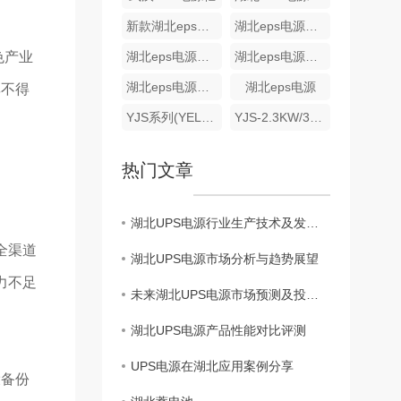
新款湖北eps电源批发
湖北eps电源哪家好
色产业
湖北eps电源批发
湖北eps电源价格
湖北eps电源厂家
湖北eps电源
率不得
YJS系列(YEL/S)(动力/照明)消防设备应急电源
YJS-2.3KW/3.7KW/5.5KW 湖北EPS电源
热门文章
湖北UPS电源行业生产技术及发展前景解析
全渠道
湖北UPS电源市场分析与趋势展望
力不足
未来湖北UPS电源市场预测及投资建议
湖北UPS电源产品性能对比评测
UPS电源在湖北应用案例分享
备份