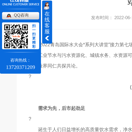
在
QQ咨询
发布时间： 2022-06-
线
客
扫
一
服
扫
更
精
“2022青岛国际水大会*系列大讲堂”接力第七
彩
化、工业节水与污水资源化、城镇水务、水资源
咨询热线：
诚邀业界同仁共探共论。
13720371209
?
需求为先，后市起劲足
?
诞生于人们日益增长的高质量饮水需求，净水行