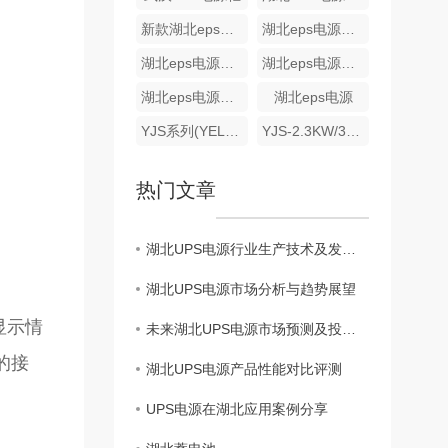
新款湖北eps电源批发
湖北eps电源哪家好
湖北eps电源批发
湖北eps电源价格
湖北eps电源厂家
湖北eps电源
YJS系列(YEL/S)(动力/照明)消防设备应急电源
YJS-2.3KW/3.7KW/5.5KW 湖北EPS电源
热门文章
湖北UPS电源行业生产技术及发展前景解析
湖北UPS电源市场分析与趋势展望
显示情
未来湖北UPS电源市场预测及投资建议
的接
湖北UPS电源产品性能对比评测
UPS电源在湖北应用案例分享