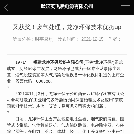
武汉英飞凌电源有限公司
又获奖！废气处理，龙净环保技术优势up
所属分类：时事聚焦 发布时间： 2021-12-15 作者：
1971年，
福建龙净环保股份有限公司
(下称“龙净环保”)正式
成立。历经50余年发展，龙净环保已成为一家专业从事除尘装
置、烟气脱硫装置等大气污染治理设备一体化设计制造的上市企
业，股票代码：600388。
?
2021年11月3日，龙净环保子公司西安西矿环保科技有限公
司参与研发的“工业烟气多污染物协同深度治理技术及应用”荣获
国家科学技术进步奖一等奖，足可见公司强大的创新 。
?
目前，龙净环保主要产品包括电除尘器、烟气脱硫装置、圆
管式皮带机、气垫带输送机、气力输送装置、电袋除尘器、布袋
除尘器等，在电力、冶金、建材、轻工、化工等众多行业中得到